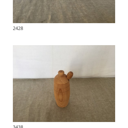
2428
3438